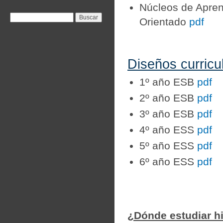
Núcleos de Aprend
Formulario de
Buscar
Orientado
pdf
búsqueda
Diseños curricu
1º año ESB
pdf
2º año ESB
pdf
3º año ESB
pdf
4º año ESS
pdf
5º año ESS
pdf
6º año ESS
pdf
¿Dónde estudiar hi