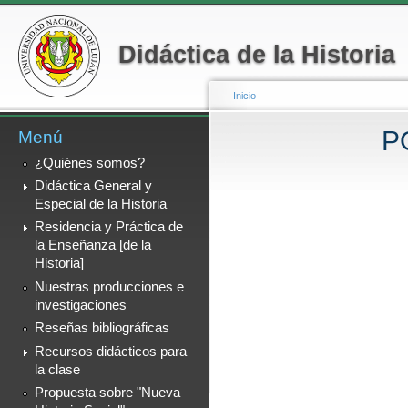
Menú secundario
Pa
co
Didáctica de la Historia
pr
Inicio
P
Menú
Se encuentra usted a
¿Quiénes somos?
Didáctica General y
Especial de la Historia
Residencia y Práctica de
la Enseñanza [de la
Historia]
Nuestras producciones e
investigaciones
Reseñas bibliográficas
Recursos didácticos para
la clase
Propuesta sobre "Nueva