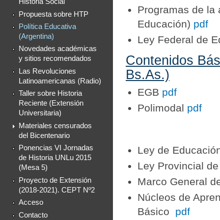
Historia Social"
Programas de la a
Propuesta sobre HTP
Educación)
pdf
Política Educativa
(Argentina)
Ley Federal de 
Novedades académicas
Contenidos Bási
y sitios recomendados
Bs.As.)
Las Revoluciones
Latinoamericanas (Radio)
EGB
pdf
Taller sobre Historia
Reciente (Extensión
Polimodal
pdf
Universitaria)
Materiales censurados
del Bicentenario
Ponencias VI Jornadas
Ley de Educació
de Historia UNLu 2015
Ley Provincial d
(Mesa 5)
Marco General de 
Proyecto de Extensión
(2018-2021). CEPT Nº2
Núcleos de Aprend
Acceso
Básico
pdf
Contacto