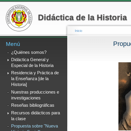
Menú secundario
Pa
co
Didáctica de la Historia
pr
Inicio
Propue
Menú
Se encuentra usted a
¿Quiénes somos?
Didáctica General y
Especial de la Historia
Residencia y Práctica de
la Enseñanza [de la
Historia]
Nuestras producciones e
investigaciones
Reseñas bibliográficas
Recursos didácticos para
la clase
Propuesta sobre "Nueva