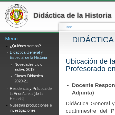
Menú secundario
Pa
co
Didáctica de la Historia
pr
Inicio
DIDÁCTICA
Menú
Se encuentra usted a
¿Quiénes somos?
Didáctica General y
Especial de la Historia
Ubicación de la
Novedades ciclo
Profesorado en
lectivo 2019
Clases Didáctica
2020-21
Docente Respons
Residencia y Práctica de
Adjunta)
la Enseñanza [de la
Historia]
Didáctica General y
Nuestras producciones e
cuatrimestre del 
investigaciones