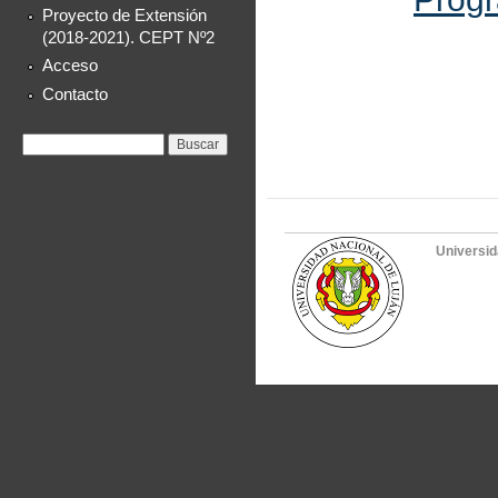
Proyecto de Extensión
(2018-2021). CEPT Nº2
Acceso
Contacto
Formulario de
Buscar
búsqueda
Universid